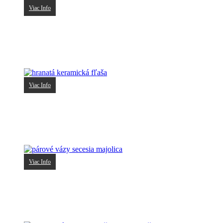
Viac Info
nádoba Moche reprodukcia
40.00
€
Viac Info
hranatá keramická fľaša
40.00
€
Viac Info
párové vázy secesia majolica
70.00
€