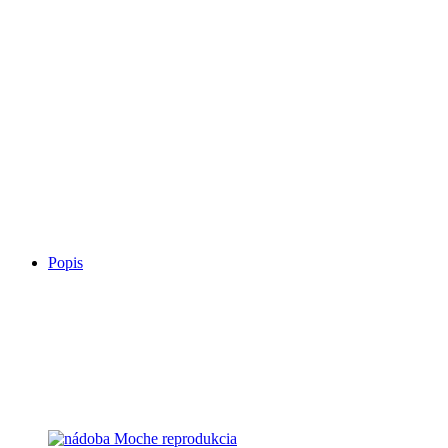
Telefonický kontakt
Kategória:
Keramika
ZDIEĽAŤ:
Share
Share
Share
Share
Pin
Popis
Popis
výška 15cm
Súvisiace produkty