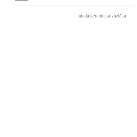
Domov
Obchod
Keramika
hnedá keramická vázička
hnedá keramická vázička
6.00
€
Máte záujem o tento produkt? Vyplňte formulár nižšie
Meno a Priezvisko*