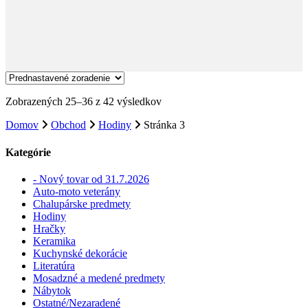
Zobrazených 25–36 z 42 výsledkov
Domov
Obchod
Hodiny
Stránka 3
Kategórie
- Nový tovar od 31.7.2026
Auto-moto veterány
Chalupárske predmety
Hodiny
Hračky
Keramika
Kuchynské dekorácie
Literatúra
Mosadzné a medené predmety
Nábytok
Ostatné/Nezaradené