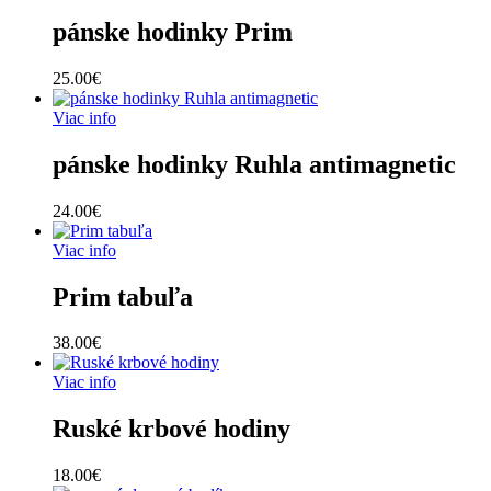
pánske hodinky Prim
25.00
€
Viac info
pánske hodinky Ruhla antimagnetic
24.00
€
Viac info
Prim tabuľa
38.00
€
Viac info
Ruské krbové hodiny
18.00
€