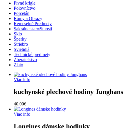
Pivné krígle
Polovníctvo
Porcelán
Rámy a Obrazy
Remeselné Predmety
Sakrálne starožitnosti
Sklo
Šperky
Striebro
Svietidlá
Technické predmety
Zberateľstvo
Zlato
Viac info
kuchynské plechové hodiny Junghans
40.00
€
Viac info
Longines dámske hodinky