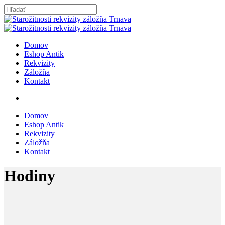
Skip
to
Close
main
Search
content
search
Menu
Domov
Eshop Antik
Rekvizity
Záložňa
Kontakt
search
Domov
Eshop Antik
Rekvizity
Záložňa
Kontakt
Hodiny