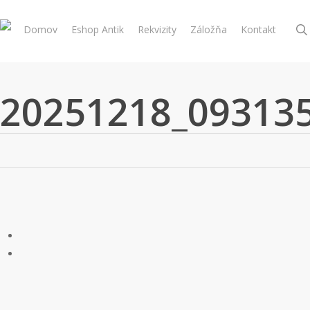
Skip
to
Domov
Eshop Antik
Rekvizity
Záložňa
Kontakt
main
content
20251218_09313