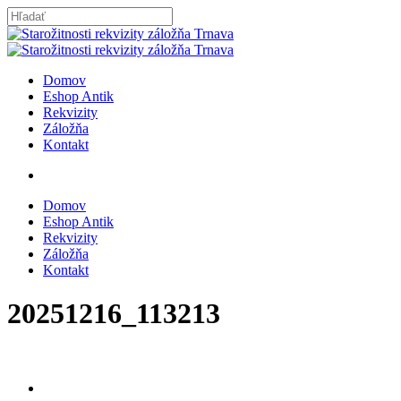
Skip
to
Close
main
Search
content
search
Menu
Domov
Eshop Antik
Rekvizity
Záložňa
Kontakt
search
Domov
Eshop Antik
Rekvizity
Záložňa
Kontakt
20251216_113213