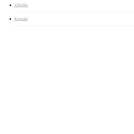
Záložňa
Kontakt
20251124_173135
© 2026 Starožitnosti rekvizity záložňa Trnava.