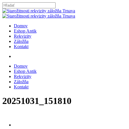
Skip
to
Close
main
Search
content
search
Menu
Domov
Eshop Antik
Rekvizity
Záložňa
Kontakt
search
Domov
Eshop Antik
Rekvizity
Záložňa
Kontakt
20251031_151810