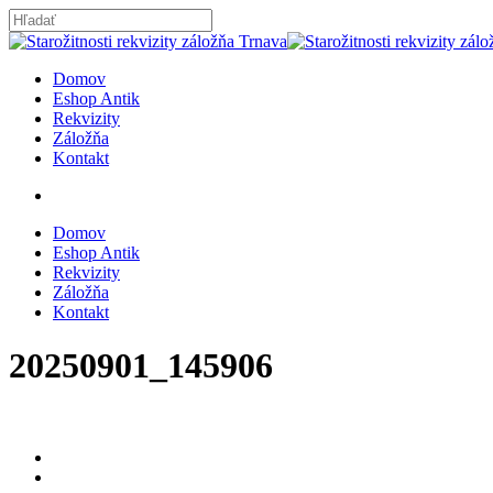
Skip
to
Close
main
Search
content
search
Menu
Domov
Eshop Antik
Rekvizity
Záložňa
Kontakt
search
Domov
Eshop Antik
Rekvizity
Záložňa
Kontakt
20250901_145906