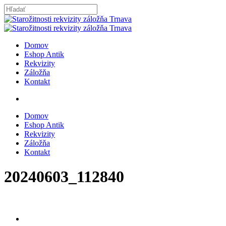
Skip
to
Close
main
Search
content
search
Menu
Domov
Eshop Antik
Rekvizity
Záložňa
Kontakt
search
Domov
Eshop Antik
Rekvizity
Záložňa
Kontakt
20240603_112840