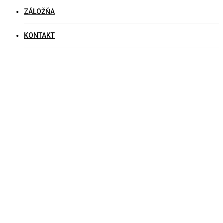
ZÁLOŽŇA
KONTAKT
20231004_154651
Leave a Reply