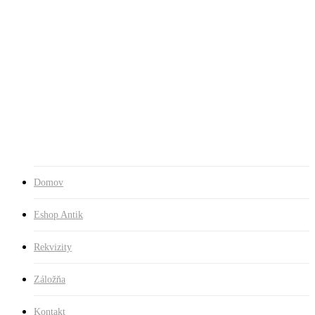
Skip
to
Close
main
Search
content
search
Menu
Domov
Eshop Antik
Rekvizity
Záložňa
Kontakt
search
Domov
Eshop Antik
Rekvizity
Záložňa
Kontakt